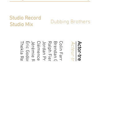
Mixage
Studio Record
Dubbing Brothers
Studio Mix
Thekla Reuten
Éric Godon
Jérémie Renier
Clémence Poésy
Jordan Prentice
Ralph Fiennes
Brendan Gleeson
Colin Farrell
Acteur
Actor·tress
·trice
Character
Raymond
Jimmy
Marie
Harry
Eirik
Cloé
Rôle
Yuri
Ken