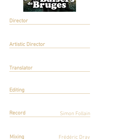
Director
Martin McDonagh
Réalisation
Artistic Director
Patrick Floersheim
Direction Artistique
Translator
William Coryn
Adaptation
Editing
Lionel Eloy
Montage
Record
Simon Follain
Enregistrement
Mixing
Frédéric Dray