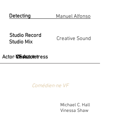
Detecting
Manuel Alfonso
Détection
Studio Record
Creative Sound
Studio Mix
Actor·tress
VF Actor·tress
Character
Comédien·ne VF
Michael C. Hall
Vinessa Shaw
Sam Shepard
Don Johnson
Nick Damici
Rôle
Wyatt Russel
Lanny Flaherty