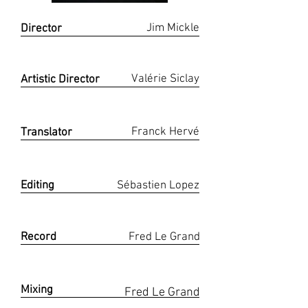
Jim Mickle
Director
Réalisation
Valérie Siclay
Artistic Director
Direction Artistique
Franck Hervé
Translator
Adaptation
Editing
Sébastien Lopez
Montage
Record
Fred Le Grand
Enregistrement
Mixing
Fred Le Grand
Mixage