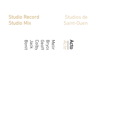
Mixage
Studio Record
Studios de
Studio Mix
Saint-Ouen
Bonita Friedericy
Jack Plotnick
Colby French
Geoffrey Pierson
Bryce Johnson
Melinda Page Hamilton
Acteur
Actor·tress
·trice
Character
Dougie
Rôle
Mom
John
Amy
Dad
Ed