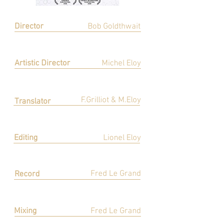
Director
Bob Goldthwait
Réalisation
Artistic Director
Michel Eloy
Direction Artistique
F.Grilliot & M.Eloy
Translator
Adaptation
Editing
Lionel Eloy
Montage
Fred Le Grand
Record
Enregistrement
Mixing
Fred Le Grand