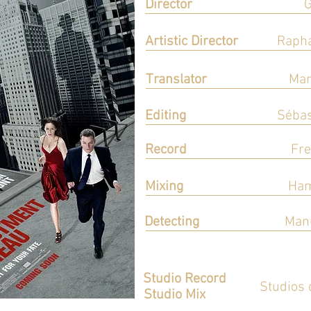
Director
G
Réalisation
Artistic Director
Rapha
Direction Artistique
Translator
Mar
Adaptation
Editing
Sébas
Montage
Record
Fre
Enregistrement
Mixing
Ham
Mixage
Detecting
Manu
Détecting
Studio Record
Studios 
Studio Mix