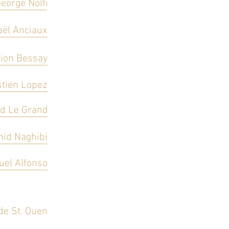
eorge Nolfi
ël Anciaux
ion Bessay
tien Lopez
d Le Grand
id Naghibi
el Alfonso
de St. Ouen