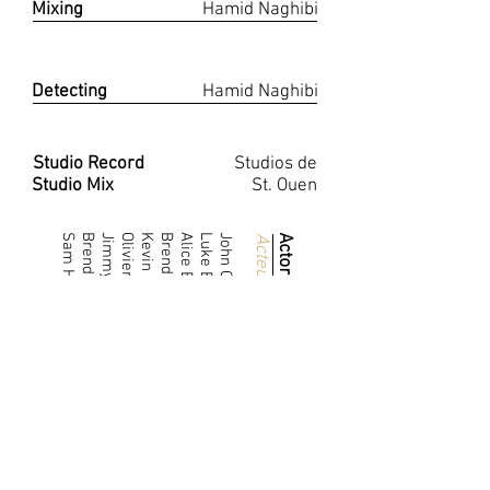
Mixing
Hamid Naghibi
Mixage
Detecting
Hamid Naghibi
Détection
Studio Record
Studios de
Studio Mix
St. Ouen
Sam Hazeldine
Brendan Coyle
Jimmy Yuill
Olivier Jackson-Cohen
Kevin R. McNally
Brendan Gleeson
Alice Eve
Luke Evans
John Cusack
Acteur
Actor·tress
·trice
Edgar Allan Poe
Capt. Hamilton
Henri Maddux
John Cantrell
Character
Elderidge
Reagan
Fields
Emily
Rôle
Ivan