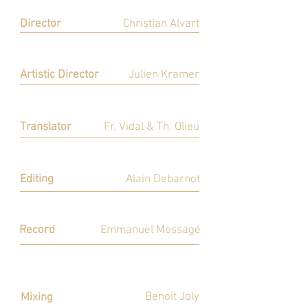
Director
Christian Alvart
Réalisation
Artistic Director
Julien Kramer
Direction Artistique
Translator
Fr. Vidal & Th. Olieu
Adaptation
Editing
Alain Debarnot
Montage
Record
Emmanuel Messagé
Enregistrement
Benoit Joly
Mixing