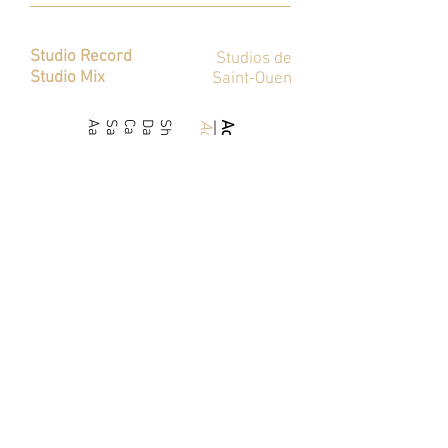
Mixage
Studio Record
Studios de
Studio Mix
Saint-Ouen
Aaron Yoo
Sarah Roemer
Carrie-Anne Moss
David Morse
Shia LaBeouf
Acteur
Actor·tress
·trice
Character
Ronnie
Turner
Ashley
Julie
Rôle
Kale
Alexandre Nguyen
Comédien·ne VF
Juliette Degenne
VF Actor·tress
José Luccioni
Kelly Marot
Jim Redler