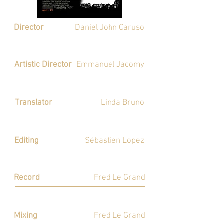
Director
Daniel John Caruso
Réalisation
Artistic Director
Emmanuel Jacomy
Direction Artistique
Translator
Linda Bruno
Adaptation
Editing
Sébastien Lopez
Montage
Record
Fred Le Grand
Enregistrement
Mixing
Fred Le Grand