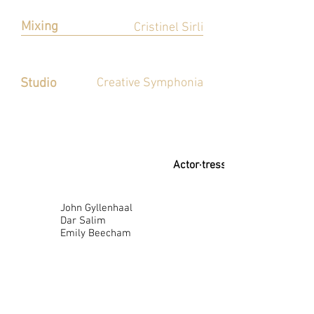
Mixing
Cristinel Sirli
Mixage
Studio
Creative Symphonia
Actor·tress
John Gyllenhaal
Dar Salim
Emily Beecham
Acteur
Alexander Ludwig
Antony Starr
Jonny Lee Miller
Damon Zolfaghari
Character
John
Sean Sager
Ahmed
Jason Wong