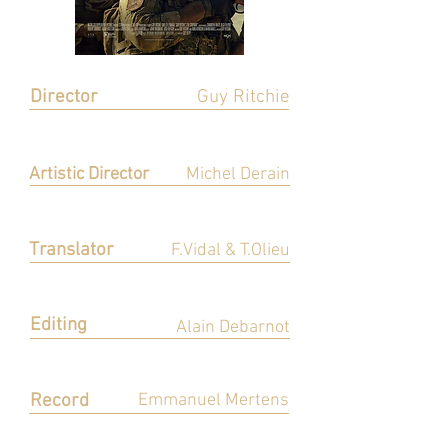
Director
Guy Ritchie
Réalisatrice
Artistic Director
Michel Derain
Directeur Artistique
Translator
F.Vidal & T.Olieu
Adaptation
Editing
Alain Debarnot
Montage
Record
Emmanuel Mertens
Enregistrement